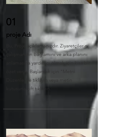
01
proje Adı
Bu, Proje açıklamanızdır. Ziyaretçilerin
çalışmanızın bağlamını ve arka planını
anlamasına yardımcı olmak için kısa bir
özet verin. Başlamak için "Metni
Düzenle"ye tıklayın veya metin
kutusuna çift tıklayın.