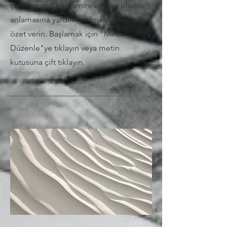
çalışmanızın bağlamını ve arka planını
anlamasına yardımcı olmak için kısa bir
özet verin. Başlamak için "Metni
Düzenle"ye tıklayın veya metin
kutusuna çift tıklayın.