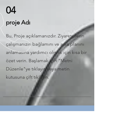
04
proje Adı
Bu, Proje açıklamanızdır. Ziyaretçilerin
çalışmanızın bağlamını ve arka planını
anlamasına yardımcı olmak için kısa bir
özet verin. Başlamak için "Metni
Düzenle"ye tıklayın veya metin
kutusuna çift tıklayın.
BİZİ ARAYIN
Tel:
+90 312 394 11 18