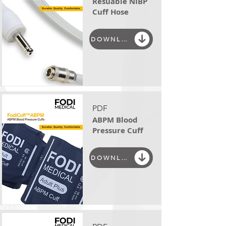
Resuable NIBP
Cuff Hose
DOWNLOAD
PDF
ABPM Blood
Pressure Cuff
DOWNLOAD