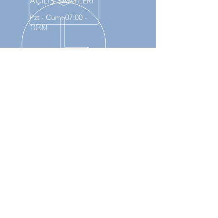
AÇILIŞ SAATLERİ
Pzt - Cum: 07:00 -
10:00
BİZİM ÜRÜNLERİMİZ
- Kan Basıncı Manşonları
- İnfüzyon Basınç Torbası
- DVT Manşonu
- Sıcak/Soğuk Paketi
- Hiper-hipotermi Battaniyesi
- Hasta Pozisyon Pedi