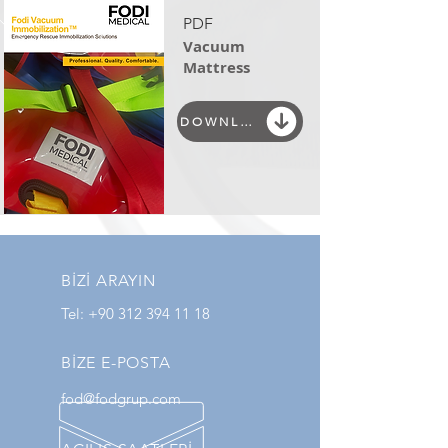
PDF
Vacuum
Mattress
DOWNLOAD
BİZİ ARAYIN
Tel:
+90 312 394 11 18
BİZE E-POSTA
fod@fodgrup.com