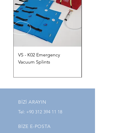
VS - K02 Emergency
VMS-A02 Adult Vacu
Vacuum Splints
Mattress
BİZİ ARAYIN
Tel:
+90 312 394 11 18
BİZE E-POSTA