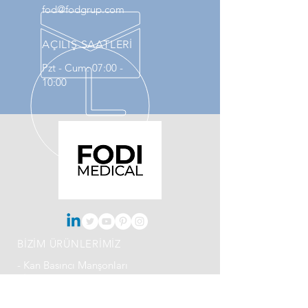
fod@fodgrup.com
AÇILIŞ SAATLERİ
Pzt - Cum: 07:00 -
10:00
BİZİM ÜRÜNLERİMİZ
- Kan Basıncı Manşonları
- İnfüzyon Basınç Torbası
- DVT Manşonu